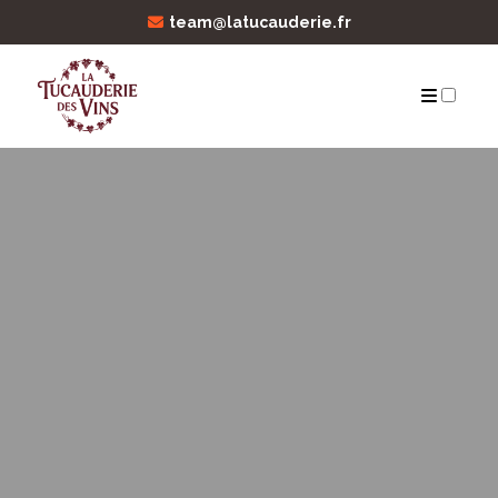
team@latucauderie.fr
ARCHIVES